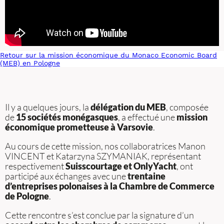
Retour sur la mission économique du Monaco Economic Board
(MEB) en Pologne
Il y a quelques jours, la
délégation du MEB
, composée
de
15 sociétés monégasques
, a effectué une
mission
économique prometteuse à Varsovie
.
Au cours de cette mission, nos collaboratrices Manon
VINCENT et Katarzyna SZYMANIAK, représentant
respectivement
Suisscourtage et OnlyYacht
, ont
participé aux échanges avec une
trentaine
d’entreprises polonaises à la Chambre de Commerce
de Pologne
.
Cette rencontre s’est conclue par la signature d’un