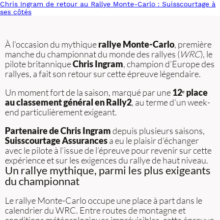
Chris Ingram de retour au Rallye Monte-Carlo : Suisscourtage à
ses côtés
À l’occasion du mythique
rallye Monte-Carlo
, première
manche du championnat du monde des rallyes (
WRC
), le
pilote britannique
Chris Ingram
, champion d’Europe des
rallyes, a fait son retour sur cette épreuve légendaire.
Un moment fort de la saison, marqué par une
12ᵉ place
au classement général en Rally2
, au terme d’un week-
end particulièrement exigeant.
Partenaire de Chris Ingram
depuis plusieurs saisons,
Suisscourtage Assurances
a eu le plaisir d’échanger
avec le pilote à l’issue de l’épreuve pour revenir sur cette
expérience et sur les exigences du rallye de haut niveau.
Un rallye mythique, parmi les plus exigeants
du championnat
Le rallye Monte-Carlo occupe une place à part dans le
calendrier du WRC. Entre routes de montagne et