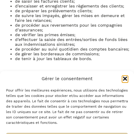
de saisir les factures clients;
d’encaisser et enregistrer les règlements des clients;
de préparer les prélèvements clients;
de suivre les impayés, gérer les mises en demeure et
faire les relances;
de procéder aux reversements pour les compagnies
d’assurances;
de vérifier les primes émises;
d’effectuer la saisie des entrées/sorties de fonds liées
aux indemnisations sinistres;
de procéder au suivi quotidien des comptes bancaires;
de gérer les bordereaux de commissions;
de tenir à jour les tableaux de bords.
PROFIL
Gérer le consentement
De formation BAC+2 comptabilité / gestion, vous justifiez
d’une première expérience réussie sur un poste de
Pour offrir les meilleures expériences, nous utilisons des technologies
comptable clients et/ou d’assistant administratif.
telles que les cookies pour stocker et/ou accéder aux informations
des appareils. Le fait de consentir à ces technologies nous permettra
Polyvalent(e), vous aimez le travail d’équipe.
de traiter des données telles que le comportement de navigation ou
Vous êtes reconnu(e) pour vos capacités d’adaptation, votre
les ID uniques sur ce site. Le fait de ne pas consentir ou de retirer
organisation et votre rigueur.
son consentement peut avoir un effet négatif sur certaines
caractéristiques et fonctions.
Vous savez gérer des flux importants et vous aimez les
chiffres.