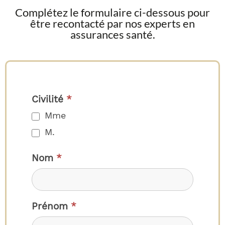
Complétez le formulaire ci-dessous pour
être recontacté par nos experts en
assurances santé.
Santé
Civilité
*
/
Prévoyance
Mme
/
Accidents
M.
du
travail
et
Nom
*
maladies
professionnelles
Prénom
*