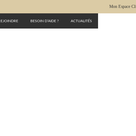
Mon Espace Cl
REJOINDRE
BESOIN D’AIDE ?
ACTUALITÉS
ONLYHOTEL-INTRO-E