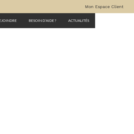
Mon Espace Client
EJOINDRE
BESOIN D’AIDE ?
ACTUALITÉS
LYRESIDENCE-INTRO