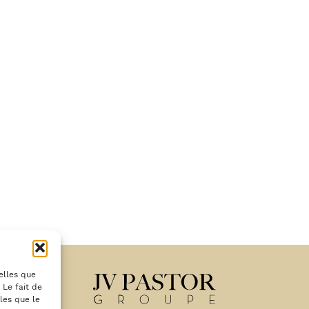
telles que
 Le fait de
les que le