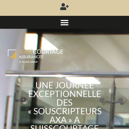
UNE JOURNEE
EXCEPTIONNELLE
DES
« SOUSCRIPTEURS
AXA » A
SUISSCOURTAGE